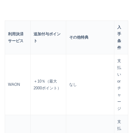
入
利用決済
追加付与ポイン
手
その他特典
サービス
ト
条
件
支
払
い
＋10％（最大
or
WAON
なし
2000ポイント）
チ
ャ
ー
ジ
支
払