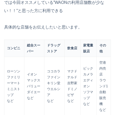
では今回オススメしている”WAONの利用店舗数が少な
い！！”と思った方に利用できる
具体的な店舗をお伝えしたいと思います。
総合スー
ドラッグ
家電量
その
コンビニ
飲食店
パー
ストア
販店
他
空港
ビック
内売
ローソン
ココカラ
マクド
イオン
カメラ
店
ファミリ
ファイン
ナルド
マックス
エディ
ラウ
ーマート
キリン堂
吉野家
バリュー
オン
ンド1
ミニスト
ウエルシ
ドミノ
ダイエー
ソフマ
自動
ップ
ア
ピザ
など
ップ
販売
など
など
など
など
機
など