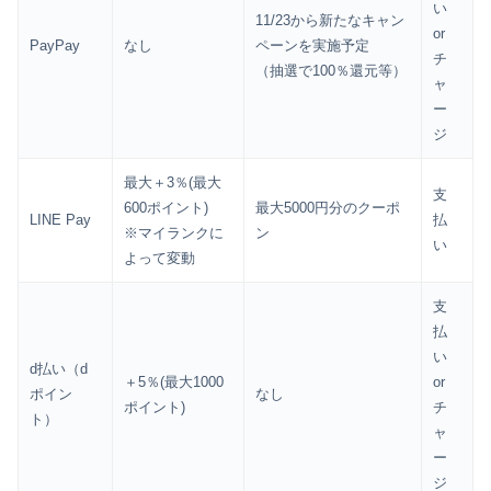
い
11/23から新たなキャン
or
PayPay
なし
ペーンを実施予定
チ
（抽選で100％還元等）
ャ
ー
ジ
最大＋3％(最大
支
600ポイント)
最大5000円分のクーポ
LINE Pay
払
※マイランクに
ン
い
よって変動
支
払
い
d払い（d
＋5％(最大1000
or
ポイン
なし
ポイント)
チ
ト）
ャ
ー
ジ